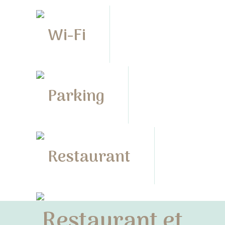
Wi-Fi
Parking
Restaurant
Restaurant et
Pizzeria