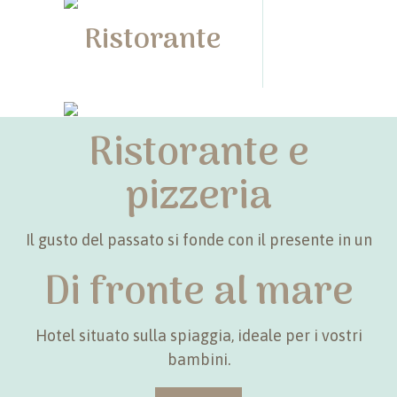
Ristorante
Ristorante e
Pizzeria
pizzeria
Il gusto del passato si fonde con il presente in un
armonia di sapori.
Di fronte al mare
SCOPRI
Hotel situato sulla spiaggia, ideale per i vostri
bambini.